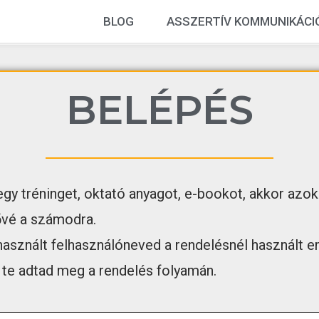
BLOG
ASSZERTÍV KOMMUNIKÁCI
BELÉPÉS
gy tréninget, oktató anyagot, e-bookot, akkor azok
ővé a számodra.
asznált felhasználóneved a rendelésnél használt e
g te adtad meg a rendelés folyamán.