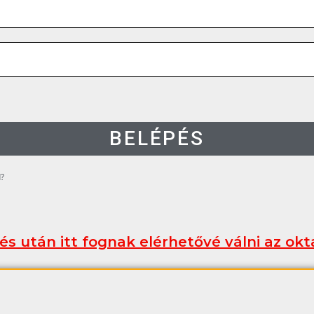
BELÉPÉS
d?
és után itt fognak elérhetővé válni az ok