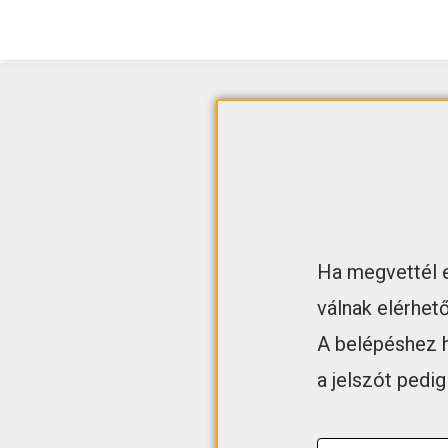
Ha megvettél e
válnak elérhet
A belépéshez h
a jelszót pedi